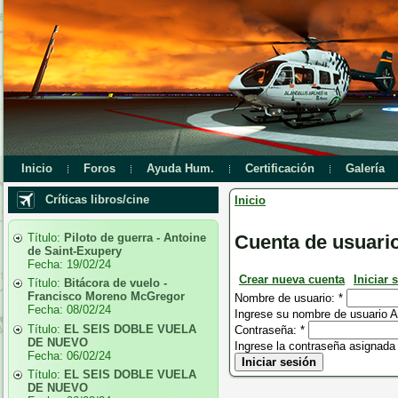
Inicio
Foros
Ayuda Hum.
Certificación
Galería
Críticas libros/cine
Inicio
Título:
Piloto de guerra - Antoine
Cuenta de usuari
de Saint-Exupery
Fecha:
19/02/24
Crear nueva cuenta
Iniciar 
Título:
Bitácora de vuelo -
Francisco Moreno McGregor
Nombre de usuario:
*
Fecha:
08/02/24
Ingrese su nombre de usuario Al
Título:
EL SEIS DOBLE VUELA
Contraseña:
*
DE NUEVO
Ingrese la contraseña asignada
Fecha:
06/02/24
Título:
EL SEIS DOBLE VUELA
DE NUEVO