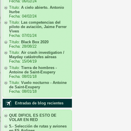
Fecha:
06/02/24
Título:
A cielo abierto. Antonio
Iturbe
Fecha:
04/02/24
Título:
Las competencias del
piloto de aviación, Jaime Ferrer
Vives
Fecha:
07/01/24
Título:
Black Box 2020
Fecha:
28/08/22
Título:
Air crash investigation /
Mayday catástrofes aéreas
Fecha:
15/04/19
Título:
Tierra de hombres -
Antoine de Saint-Exupery
Fecha:
08/01/18
Título:
Vuelo nocturno - Antoine
de Saint-Exupery
Fecha:
08/01/18
Entradas de blog recientes
QUE DIFICIL ES ESTO DE
VOLAR EN RED
5.- Selección de rutas y aviones
en FS Airlines