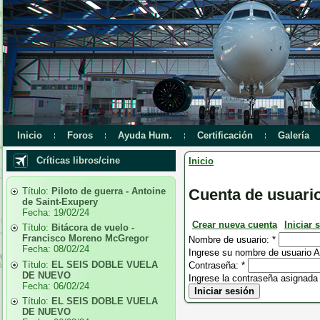
Inicio
Foros
Ayuda Hum.
Certificación
Galería
Críticas libros/cine
Inicio
Título:
Piloto de guerra - Antoine
Cuenta de usuari
de Saint-Exupery
Fecha:
19/02/24
Crear nueva cuenta
Iniciar 
Título:
Bitácora de vuelo -
Francisco Moreno McGregor
Nombre de usuario:
*
Fecha:
08/02/24
Ingrese su nombre de usuario Al
Título:
EL SEIS DOBLE VUELA
Contraseña:
*
DE NUEVO
Ingrese la contraseña asignada
Fecha:
06/02/24
Título:
EL SEIS DOBLE VUELA
DE NUEVO