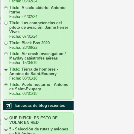
Fecha:
06/02/24
Título:
A cielo abierto. Antonio
Iturbe
Fecha:
04/02/24
Título:
Las competencias del
piloto de aviación, Jaime Ferrer
Vives
Fecha:
07/01/24
Título:
Black Box 2020
Fecha:
28/08/22
Título:
Air crash investigation /
Mayday catástrofes aéreas
Fecha:
15/04/19
Título:
Tierra de hombres -
Antoine de Saint-Exupery
Fecha:
08/01/18
Título:
Vuelo nocturno - Antoine
de Saint-Exupery
Fecha:
08/01/18
Entradas de blog recientes
QUE DIFICIL ES ESTO DE
VOLAR EN RED
5.- Selección de rutas y aviones
en FS Airlines