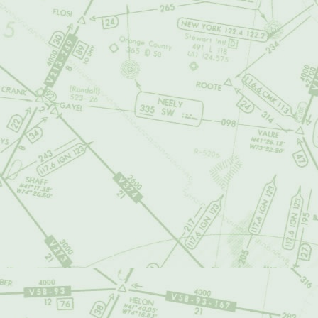
vulnerara algún d
posible para retira
2. DE LOS CON
airalandalus.org
usuarios, dicho c
y/o educativo, o 
airalandalus.org
pueda contener d
forma, los conteni
3. DE LOS CO
airalandalus.org
contenidos del si
falsedades, no est
De igual manera, 
acuerdo por parte