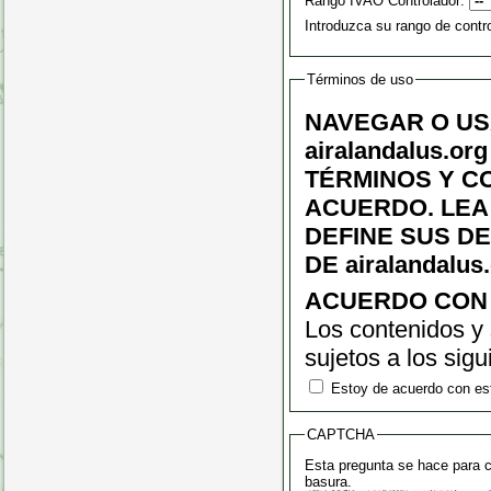
Rango IVAO Controlador:
Introduzca su rango de contr
Términos de uso
NAVEGAR O US
airalandalus.
TÉRMINOS Y CON
ACUERDO. LEA
DEFINE SUS D
DE airalandalus.
ACUERDO CON 
Los contenidos y 
sujetos a los sig
tiene y tendrá la
Estoy de acuerdo con es
previo aviso, cua
CAPTCHA
que le recomenda
Esta pregunta se hace para 
basura.