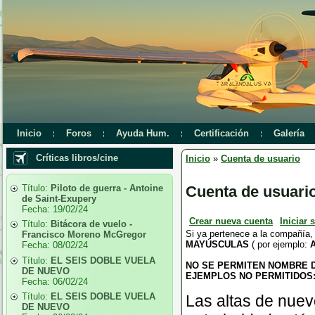
Inicio
Foros
Ayuda Hum.
Certificación
Galería
Críticas libros/cine
Inicio
»
Cuenta de usuario
Título:
Piloto de guerra - Antoine
Cuenta de usuari
de Saint-Exupery
Fecha:
19/02/24
Crear nueva cuenta
Iniciar 
Título:
Bitácora de vuelo -
Si ya pertenece a la compañía,
Francisco Moreno McGregor
MAYÚSCULAS
( por ejemplo:
Fecha:
08/02/24
Título:
EL SEIS DOBLE VUELA
NO SE PERMITEN NOMBRE 
DE NUEVO
EJEMPLOS NO PERMITIDOS: a
Fecha:
06/02/24
Título:
EL SEIS DOBLE VUELA
Las altas de nuev
DE NUEVO