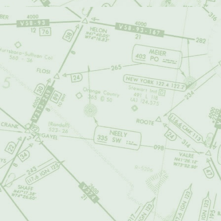
verificarla periód
FORMULARIO DE R
el sitio web de
ai
visitantes y crea
que le permitirá 
habituales relaci
INFORMACIÓN 
información perso
Si el usuario no 
pregunta sobre l
del sitio.
------------------------
------------------------