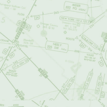
airalandalus.org
manera. La public
ningún modo la op
4. RESPONSABI
airalandalus.org
INTERPRETACI
INDEBIDO DE L
INFORMACIÓN,
RESPONSABLE 
DE FORMA DIRE
ESTIMULADOS 
CONSULTAR EL 
RESPONSABILI
DIRECTOS, IN
LA SUSPENSIÓN
CONTENIDO, O