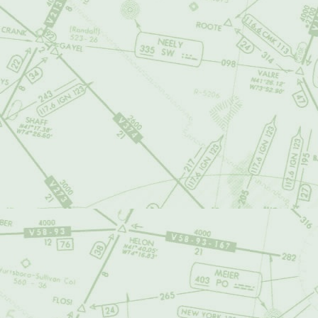
Infrinja las n
de las person
Sea discrimina
otra violación
otorgadas y g
Contenga info
Incorpore ele
y/o servicios 
Contenga viru
otros computa
Infrinja las n
comunicacione
intimidad pers
Contenga publ
carácter limi
(correo no soli