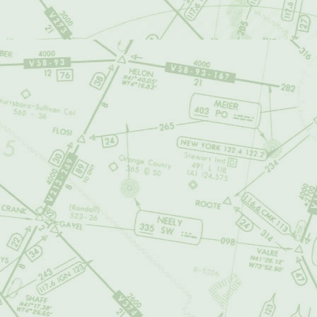
Terms of Us
Browsing or using
your acceptance o
airalandalus.org 
carefully, as it d
use of airalandalu
User Agree
The content and s
the following term
to modify this Ag
therefore, we rec
1. User Cont