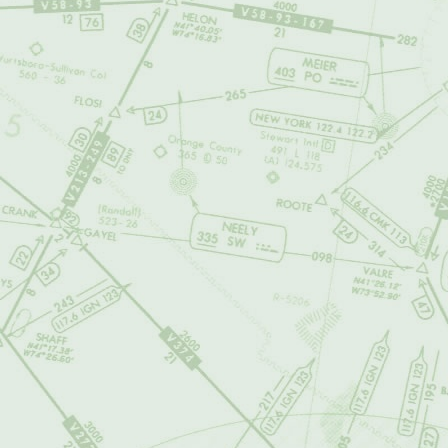
DEL SITIO WEB
RESPONSABLE 
INDEBIDO O N
PARA ACCEDER 
El usuario se com
indemnizar a
air
abogados, por cu
perjuicios, pérdi
cualquier tipo de 
sitio web o de cu
producto, documen
infracción o viol
omisiones que ha
POLÍTICA DE P
Esta política pue
reserva el derech