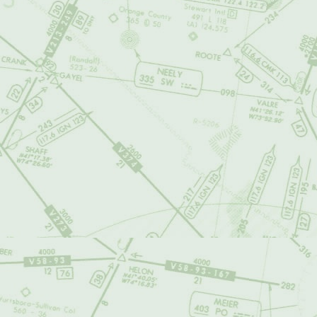
En relación con l
airalandalus.org
información aport
los daños o perju
airalandalus.org
contenido que no 
aviso, suspender y
contenidos, a las
Los aportes de lo
de autor
Creati
por parte de terc
cada caso, al deb
Nota importante: 
usuarios a
airala