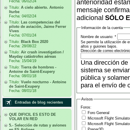
anterioridad está
Fecha:
06/02/24
Título:
A cielo abierto. Antonio
mensaje confirman
Iturbe
Fecha:
04/02/24
adicional
SÓLO E
Título:
Las competencias del
piloto de aviación, Jaime Ferrer
Información de la cuenta
Vives
Fecha:
07/01/24
Nombre de usuario:
*
Título:
Black Box 2020
Se permite la utilización de
Fecha:
28/08/22
altos y guiones bajos.
Dirección de correo electróni
Título:
Air crash investigation /
Mayday catástrofes aéreas
Fecha:
15/04/19
Una dirección de 
Título:
Tierra de hombres -
sistema se enviar
Antoine de Saint-Exupery
Fecha:
08/01/18
pública y solamen
Título:
Vuelo nocturno - Antoine
para el envío de c
de Saint-Exupery
Fecha:
08/01/18
Avisos
Entradas de blog recientes
Foros:
Foro General
QUE DIFICIL ES ESTO DE
Microsoft Flight Simulato
VOLAR EN RED
Microsoft Flight Simulato
5.- Selección de rutas y aviones
Prepar3D
en FS Airlines