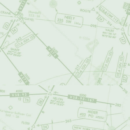
Infrinja las n
de las person
Sea discrimina
otra violación
otorgadas y g
Contenga info
Incorpore ele
y/o servicios 
Contenga viru
otros computa
Infrinja las n
comunicacione
intimidad pers
Contenga publ
carácter limi
(correo no soli