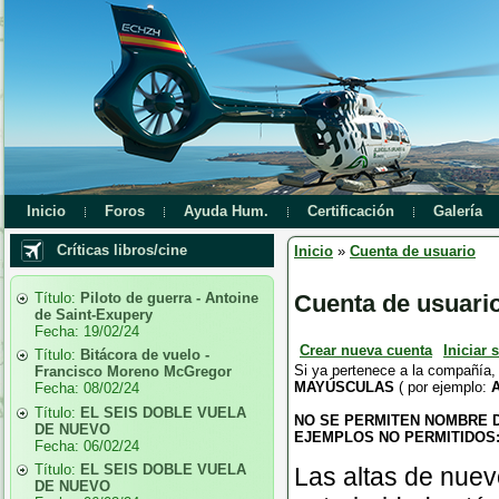
Inicio
Foros
Ayuda Hum.
Certificación
Galería
Críticas libros/cine
Inicio
»
Cuenta de usuario
Título:
Piloto de guerra - Antoine
Cuenta de usuari
de Saint-Exupery
Fecha:
19/02/24
Crear nueva cuenta
Iniciar 
Título:
Bitácora de vuelo -
Si ya pertenece a la compañía,
Francisco Moreno McGregor
MAYÚSCULAS
( por ejemplo:
Fecha:
08/02/24
Título:
EL SEIS DOBLE VUELA
NO SE PERMITEN NOMBRE 
DE NUEVO
EJEMPLOS NO PERMITIDOS: a
Fecha:
06/02/24
Título:
EL SEIS DOBLE VUELA
Las altas de nuev
DE NUEVO