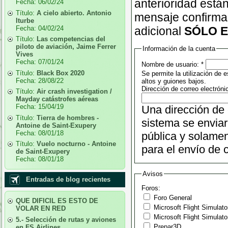
anterioridad está
Fecha:
06/02/24
Título:
A cielo abierto. Antonio
mensaje confirman
Iturbe
Fecha:
04/02/24
adicional
SÓLO E
Título:
Las competencias del
piloto de aviación, Jaime Ferrer
Información de la cuenta
Vives
Fecha:
07/01/24
Nombre de usuario:
*
Título:
Black Box 2020
Se permite la utilización de
Fecha:
28/08/22
altos y guiones bajos.
Dirección de correo electróni
Título:
Air crash investigation /
Mayday catástrofes aéreas
Fecha:
15/04/19
Una dirección de 
Título:
Tierra de hombres -
sistema se enviar
Antoine de Saint-Exupery
Fecha:
08/01/18
pública y solamen
Título:
Vuelo nocturno - Antoine
para el envío de c
de Saint-Exupery
Fecha:
08/01/18
Avisos
Entradas de blog recientes
Foros:
Foro General
QUE DIFICIL ES ESTO DE
Microsoft Flight Simulato
VOLAR EN RED
Microsoft Flight Simulato
5.- Selección de rutas y aviones
Prepar3D
en FS Airlines