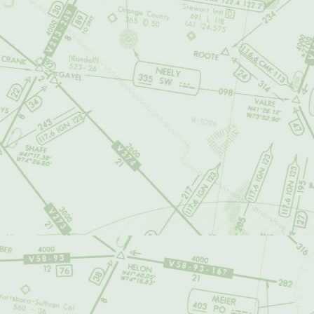
En relación con l
airalandalus.org
información aport
los daños o perju
airalandalus.org
contenido que no 
aviso, suspender y
contenidos, a las
Los aportes de lo
de autor
Creati
por parte de terc
cada caso, al deb
Nota importante: 
usuarios a
airala