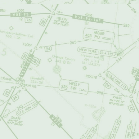
verificarla periód
FORMULARIO DE R
el sitio web de
ai
visitantes y crea
que le permitirá 
habituales relaci
INFORMACIÓN 
información perso
Si el usuario no 
pregunta sobre l
del sitio.
------------------------
------------------------