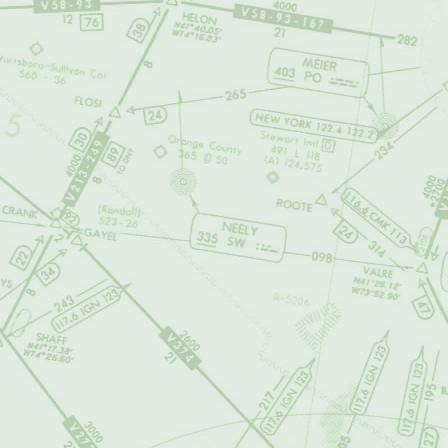
DEL SITIO WEB
RESPONSABLE 
INDEBIDO O N
PARA ACCEDER 
El usuario se com
indemnizar a
air
abogados, por cu
perjuicios, pérdi
cualquier tipo de 
sitio web o de cu
producto, documen
infracción o viol
omisiones que ha
POLÍTICA DE P
Esta política pue
reserva el derech