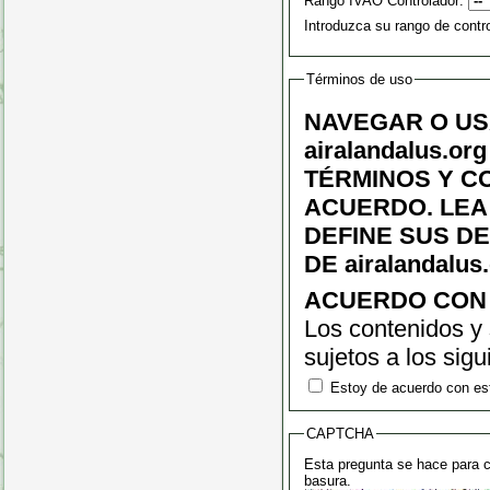
Rango IVAO Controlador:
Introduzca su rango de contr
Términos de uso
NAVEGAR O US
airalandalus.
TÉRMINOS Y CON
ACUERDO. LEA
DEFINE SUS D
DE airalandalus.
ACUERDO CON 
Los contenidos y 
sujetos a los sig
tiene y tendrá la
Estoy de acuerdo con es
previo aviso, cua
CAPTCHA
que le recomenda
Esta pregunta se hace para 
basura.