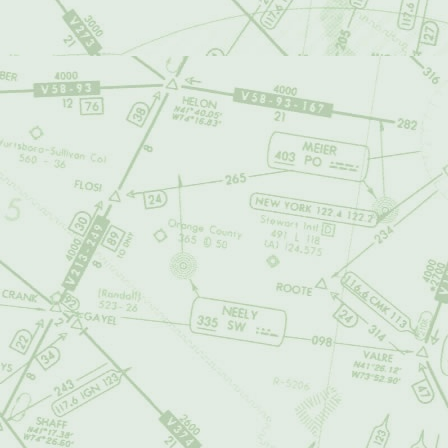
Terms of Us
Browsing or using
your acceptance o
airalandalus.org 
carefully, as it d
use of airalandalu
User Agree
The content and s
the following term
to modify this Ag
therefore, we rec
1. User Cont