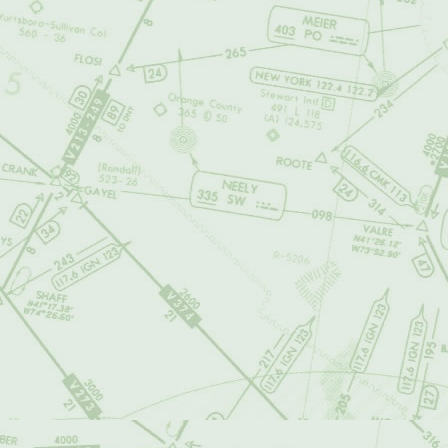
airalandalus.org
manera. La public
ningún modo la op
4. RESPONSABI
airalandalus.org
INTERPRETACI
INDEBIDO DE L
INFORMACIÓN,
RESPONSABLE 
DE FORMA DIRE
ESTIMULADOS 
CONSULTAR EL 
RESPONSABILI
DIRECTOS, IN
LA SUSPENSIÓN
CONTENIDO, O