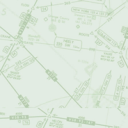
vulnerara algún d
posible para retira
2. DE LOS CON
airalandalus.org
usuarios, dicho c
y/o educativo, o 
airalandalus.org
pueda contener d
forma, los conteni
3. DE LOS CO
airalandalus.org
contenidos del si
falsedades, no est
De igual manera, 
acuerdo por parte