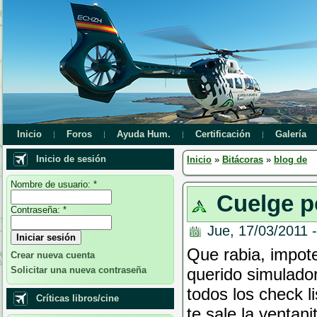
Inicio
Foros
Ayuda Hum.
Certificación
Galería
Inicio de sesión
Inicio
»
Bitácoras
»
blog de
Nombre de usuario:
*
Cuelge p
Contraseña:
*
Jue, 17/03/2011 
Que rabia, impote
Crear nueva cuenta
Solicitar una nueva contraseña
querido simulador
todos los check l
Críticas libros/cine
te sale la ventani