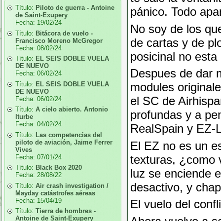
Título:
Piloto de guerra - Antoine
pánico. Todo apa
de Saint-Exupery
Fecha:
19/02/24
No soy de los que
Título:
Bitácora de vuelo -
de cartas y de pl
Francisco Moreno McGregor
Fecha:
08/02/24
posicinal no esta
Título:
EL SEIS DOBLE VUELA
DE NUEVO
Despues de dar mi
Fecha:
06/02/24
Título:
EL SEIS DOBLE VUELA
modules originale
DE NUEVO
el SC de Airhispa
Fecha:
06/02/24
Título:
A cielo abierto. Antonio
profundas y a pen
Iturbe
Fecha:
04/02/24
RealSpain y EZ-
Título:
Las competencias del
piloto de aviación, Jaime Ferrer
El EZ no es un es
Vives
texturas, ¿como 
Fecha:
07/01/24
Título:
Black Box 2020
luz se enciende e
Fecha:
28/08/22
desactivo, y cha
Título:
Air crash investigation /
Mayday catástrofes aéreas
Fecha:
15/04/19
El vuelo del conf
Título:
Tierra de hombres -
Antoine de Saint-Exupery