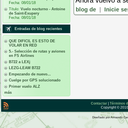
Ahora vuelvo a ser
Fecha:
08/01/18
blog de
|
Inicie s
Título:
Vuelo nocturno - Antoine
de Saint-Exupery
Fecha:
08/01/18
Entradas de blog recientes
QUE DIFICIL ES ESTO DE
VOLAR EN RED
5.- Selección de rutas y aviones
en FS Airlines
B722 a LEXj
LEZG-LEAM B722
Empezando de nuevo...
Cuelge por GPS solucionado
Primer vuelo ALZ
más
Contactar
|
Términos d
Copyright © 2010 
Diseñado por Armando Car