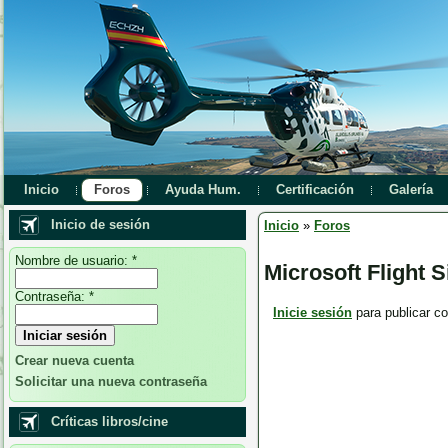
Inicio
Foros
Ayuda Hum.
Certificación
Galería
Inicio de sesión
Inicio
»
Foros
Nombre de usuario:
*
Microsoft Flight 
Contraseña:
*
Inicie sesión
para publicar co
Crear nueva cuenta
Solicitar una nueva contraseña
Críticas libros/cine