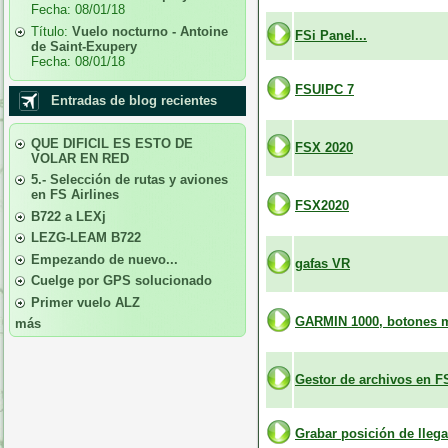
Fecha:
08/01/18
Título:
Vuelo nocturno - Antoine
FSi Panel...
de Saint-Exupery
Fecha:
08/01/18
FSUIPC 7
Entradas de blog recientes
QUE DIFICIL ES ESTO DE
FSX 2020
VOLAR EN RED
5.- Selección de rutas y aviones
en FS Airlines
FSX2020
B722 a LEXj
LEZG-LEAM B722
Empezando de nuevo...
gafas VR
Cuelge por GPS solucionado
Primer vuelo ALZ
GARMIN 1000, botones 
más
Gestor de archivos en F
Grabar posición de lleg