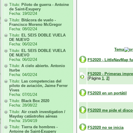
Título:
Piloto de guerra - Antoine
de Saint-Exupery
Fecha:
19/02/24
Título:
Bitácora de vuelo -
Francisco Moreno McGregor
Fecha:
08/02/24
Título:
EL SEIS DOBLE VUELA
DE NUEVO
Fecha:
06/02/24
Tema
Título:
EL SEIS DOBLE VUELA
DE NUEVO
Fecha:
06/02/24
FS2020 - LittleNavMap f
Título:
A cielo abierto. Antonio
Iturbe
FS2020 - Primeras impr
Fecha:
04/02/24
[Página
1
,
2
]
Título:
Las competencias del
piloto de aviación, Jaime Ferrer
Vives
FS2020 en un portátil
Fecha:
07/01/24
Título:
Black Box 2020
Fecha:
28/08/22
FS2020 me pide el disco ¡¡
Título:
Air crash investigation /
Mayday catástrofes aéreas
Fecha:
15/04/19
Título:
Tierra de hombres -
FS2020 no se inicia
Antoine de Saint-Exupery