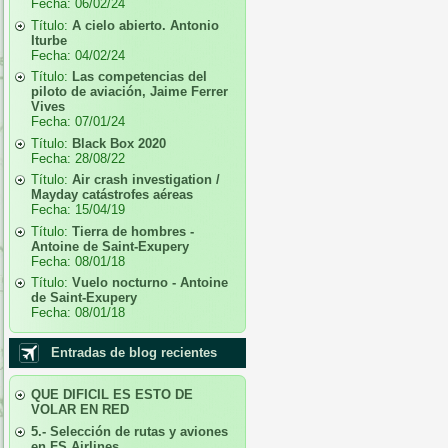
Fecha:
06/02/24
Título:
A cielo abierto. Antonio
Iturbe
Fecha:
04/02/24
Título:
Las competencias del
piloto de aviación, Jaime Ferrer
Vives
Fecha:
07/01/24
Título:
Black Box 2020
Fecha:
28/08/22
Título:
Air crash investigation /
Mayday catástrofes aéreas
Fecha:
15/04/19
Título:
Tierra de hombres -
Antoine de Saint-Exupery
Fecha:
08/01/18
Título:
Vuelo nocturno - Antoine
de Saint-Exupery
Fecha:
08/01/18
Entradas de blog recientes
QUE DIFICIL ES ESTO DE
VOLAR EN RED
5.- Selección de rutas y aviones
en FS Airlines