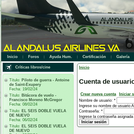
Inicio
Foros
Ayuda Hum.
Certificación
Galería
Críticas libros/cine
Inicio
Título:
Piloto de guerra - Antoine
Cuenta de usuari
de Saint-Exupery
Fecha:
19/02/24
Crear nueva cuenta
Iniciar 
Título:
Bitácora de vuelo -
Francisco Moreno McGregor
Nombre de usuario:
*
Fecha:
08/02/24
Ingrese su nombre de usuario Al
Título:
EL SEIS DOBLE VUELA
Contraseña:
*
DE NUEVO
Ingrese la contraseña asignada
Fecha:
06/02/24
Título:
EL SEIS DOBLE VUELA
DE NUEVO