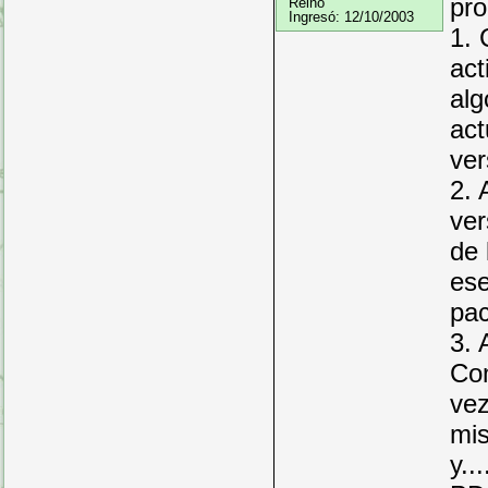
pro
Reino
Ingresó:
12/10/2003
1. 
act
alg
act
ver
2. 
ver
de 
ese
pac
3. 
Com
vez
mis
y...