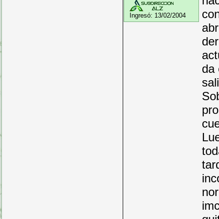
hac
con
Ingresó:
13/02/2004
abr
der
act
da 
sal
Sob
pro
cue
Lue
tod
tar
inc
nor
imc