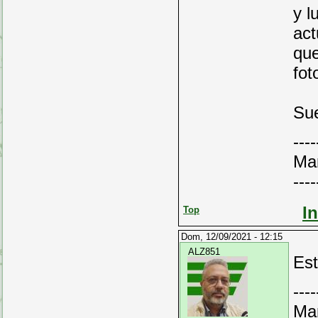
y l
act
que
fot
Sue
----
Ma
----
I
Top
Dom, 12/09/2021 - 12:15
ALZ851
Est
----
Ma