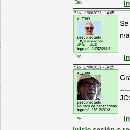
I
Top
Sáb, 11/09/2021 - 14:05
ALZ383
Se 
n/a
Desconectado
Ingresó:
13/02/2004
I
Top
Sáb, 11/09/2021 - 19:25
ALZ389
Gra
----
JO
Desconectado
No paro de hacer cosas
Ingresó:
15/12/2018
I
Top
Inicie sesión
o
re