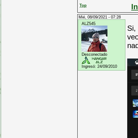
I
Top
Mié, 08/09/2021 - 07:28
ALZ545
Si,
veo
nad
Desconectado
Ingresó:
24/09/2010