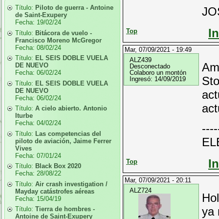
Título:
Piloto de guerra - Antoine
JO
de Saint-Exupery
Fecha:
19/02/24
I
Top
Título:
Bitácora de vuelo -
Francisco Moreno McGregor
Fecha:
08/02/24
Mar, 07/09/2021 - 19:49
Título:
EL SEIS DOBLE VUELA
ALZ439
Ami
DE NUEVO
Desconectado
Fecha:
06/02/24
Colaboro un montón
Sto
Ingresó:
14/09/2019
Título:
EL SEIS DOBLE VUELA
DE NUEVO
act
Fecha:
06/02/24
act
Título:
A cielo abierto. Antonio
Iturbe
Fecha:
04/02/24
----
Título:
Las competencias del
EL
piloto de aviación, Jaime Ferrer
Vives
Fecha:
07/01/24
I
Top
Título:
Black Box 2020
Fecha:
28/08/22
Mar, 07/09/2021 - 20:11
Título:
Air crash investigation /
ALZ724
Mayday catástrofes aéreas
Ho
Fecha:
15/04/19
ya 
Título:
Tierra de hombres -
Antoine de Saint-Exupery