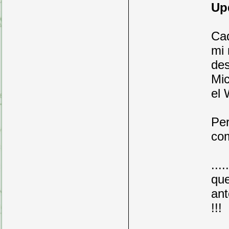
Up
Cad
mi 
des
Mic
el 
Per
com
...
que
ant
!!!