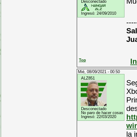
Mu
Desconectado
Ingresó:
24/09/2010
----
Sa
Ju
I
Top
Mié, 08/09/2021 - 00:50
ALZ851
Seg
Xb
Pri
des
Desconectado
No paro de hacer cosas
ht
Ingresó:
22/03/2020
wi
la 