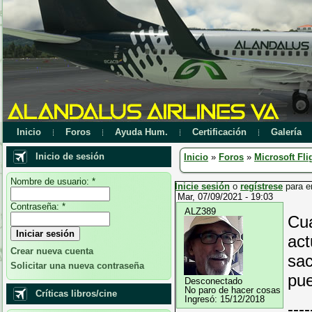
Inicio
Foros
Ayuda Hum.
Certificación
Galería
Inicio de sesión
Inicio
»
Foros
»
Microsoft Fli
Nombre de usuario:
*
Inicie sesión
o
regístrese
para e
Mar, 07/09/2021 - 19:03
Contraseña:
*
ALZ389
Cua
act
Crear nueva cuenta
sac
Solicitar una nueva contraseña
pue
Desconectado
No paro de hacer cosas
Críticas libros/cine
Ingresó:
15/12/2018
----