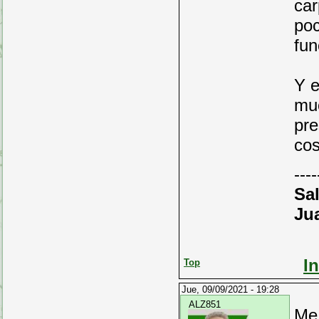
car
po
fun
Y e
muc
pre
cos
----
Sa
Ju
I
Top
Jue, 09/09/2021 - 19:28
ALZ851
Me 