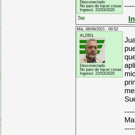
Desconectado
----
No paro de hacer cosas
Ingresó:
22/03/2020
I
Top
Mié, 08/09/2021 - 00:52
ALZ851
Jua
pue
que
apl
Desconectado
No paro de hacer cosas
mic
Ingresó:
22/03/2020
pri
men
Sue
----
Ma
----