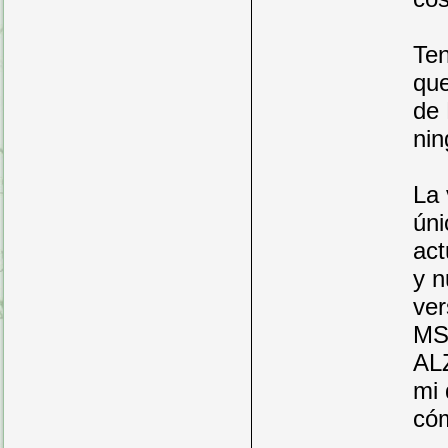
Ten
que
de 
nin
La 
úni
act
y n
ver
MS
ALZ
mi 
cóm