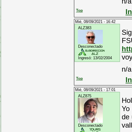
n/a
I
Top
Mié, 08/09/2021 - 16:42
ALZ383
Si
FSU
Desconectado
htt
voy
Ingresó:
13/02/2004
n/a
I
Top
Mié, 08/09/2021 - 17:01
ALZ875
Hol
Yo
de 
val
Desconectado