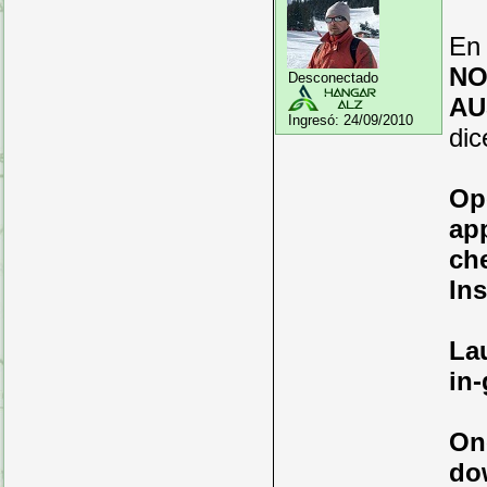
En 
NO
Desconectado
AU
Ingresó:
24/09/2010
dic
Op
app
che
Ins
Lau
in
On
do