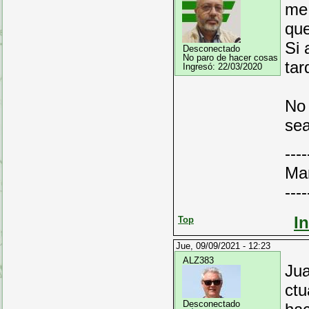
me 
que
Si 
Desconectado
No paro de hacer cosas
tar
Ingresó:
22/03/2020
No 
sea
----
Ma
----
I
Top
Jue, 09/09/2021 - 12:23
ALZ383
Jua
ctu
Desconectado