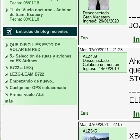
Fecha:
08/01/18
Título:
Vuelo nocturno - Antoine
Desconectado
de Saint-Exupery
----
Gran Alecetero
Fecha:
08/01/18
Ingresó:
29/01/2020
JO
Entradas de blog recientes
I
Top
QUE DIFICIL ES ESTO DE
VOLAR EN RED
Mar, 07/09/2021 - 21:23
5.- Selección de rutas y aviones
ALZ439
Aho
Desconectado
en FS Airlines
Colaboro un montón
B722 a LEXj
que
Ingresó:
14/09/2019
LEZG-LEAM B722
ST
Empezando de nuevo...
Cuelge por GPS solucionado
----
Primer vuelo ALZ
EL
más
I
Top
Mar, 07/09/2021 - 22:07
ALZ545
XBO