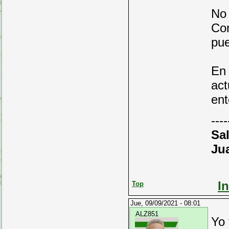
No 
Com
pue
En 
act
ent
----
Sa
Ju
I
Top
Jue, 09/09/2021 - 08:01
ALZ851
Yo 