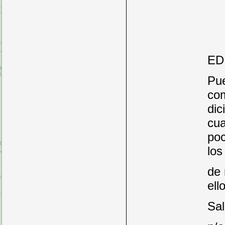
ED
Pue
com
dic
cua
poc
los
de 
ell
Sa