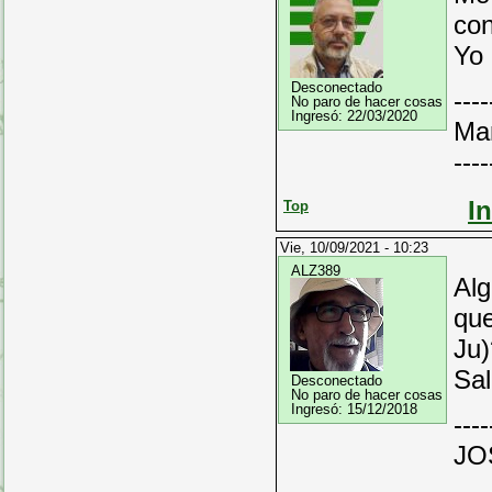
con
Yo 
Desconectado
----
No paro de hacer cosas
Ingresó:
22/03/2020
Ma
----
I
Top
Vie, 10/09/2021 - 10:23
ALZ389
Alg
que
Ju)
Sal
Desconectado
No paro de hacer cosas
Ingresó:
15/12/2018
----
JO