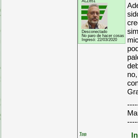
ALZ851
Ade
sid
cre
sim
Desconectado
No paro de hacer cosas
mic
Ingresó:
22/03/2020
pod
pal
deb
no,
con
Gra
----
Ma
----
I
Top