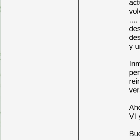
act
vol
...
des
des
y u
Inm
pen
rei
ver
Aho
VI 
Bue