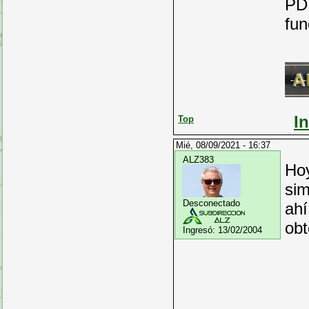
PD.
fun
S
I
Top
Mié, 08/09/2021 - 16:37
ALZ383
Hoy
sim
Desconectado
ahí
obt
Ingresó:
13/02/2004