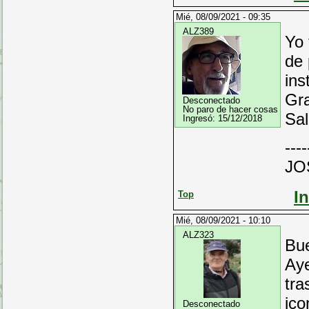
Mié, 08/09/2021 - 09:35
ALZ389
Yo 
de 
ins
Gra
Desconectado
No paro de hacer cosas
Sal
Ingresó:
15/12/2018
----
JO
I
Top
Mié, 08/09/2021 - 10:10
ALZ323
Bu
Aye
tra
ico
Desconectado