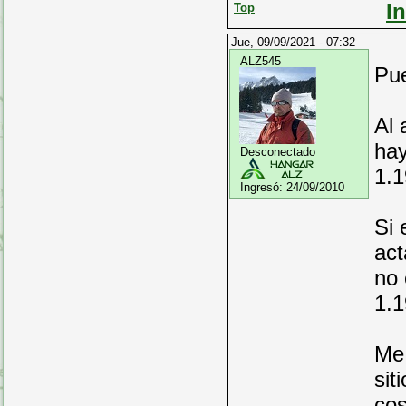
I
Top
Jue, 09/09/2021 - 07:32
ALZ545
Pue
Al 
hay
Desconectado
1.1
Ingresó:
24/09/2010
Si 
act
no 
1.1
Me 
sit
cos