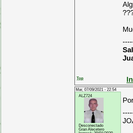
Alg
??
Muc
----
Sa
Ju
I
Top
Mar, 07/09/2021 - 22:54
ALZ724
Por
----
JO
Desconectado
Gran Alecetero