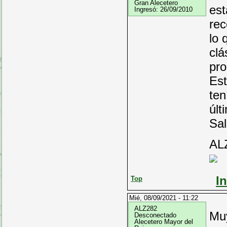
Gran Alecetero
est
Ingresó:
26/09/2010
rec
lo 
clá
pro
Est
ten
últ
Sa
AL
I
Top
Mié, 08/09/2021 - 11:22
ALZ282
Muy
Desconectado
Alecetero Mayor del