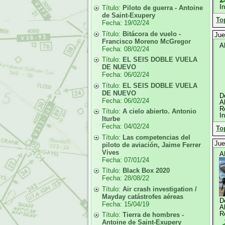
I
Título:
Piloto de guerra - Antoine
de Saint-Exupery
To
Fecha:
19/02/24
Título:
Bitácora de vuelo -
Jue
Francisco Moreno McGregor
A
Fecha:
08/02/24
Título:
EL SEIS DOBLE VUELA
DE NUEVO
Fecha:
06/02/24
Título:
EL SEIS DOBLE VUELA
DE NUEVO
D
Fecha:
06/02/24
A
R
Título:
A cielo abierto. Antonio
I
Iturbe
Fecha:
04/02/24
To
Título:
Las competencias del
Jue
piloto de aviación, Jaime Ferrer
Vives
A
Fecha:
07/01/24
Título:
Black Box 2020
Fecha:
28/08/22
Título:
Air crash investigation /
Mayday catástrofes aéreas
D
Fecha:
15/04/19
A
R
Título:
Tierra de hombres -
Antoine de Saint-Exupery