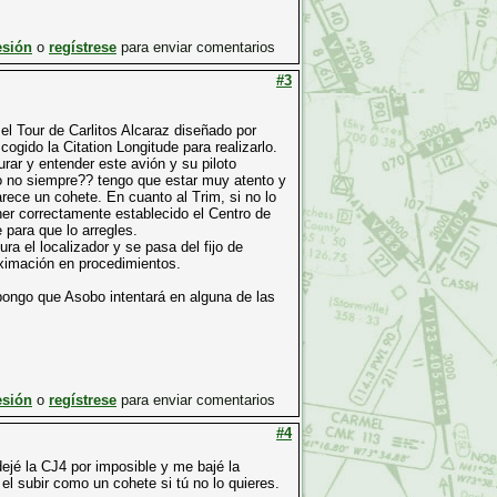
esión
o
regístrese
para enviar comentarios
#3
el Tour de Carlitos Alcaraz diseñado por
ido la Citation Longitude para realizarlo.
ar y entender este avión y su piloto
ro no siempre?? tengo que estar muy atento y
arece un cohete. En cuanto al Trim, si no lo
er correctamente establecido el Centro de
 para que lo arregles.
ra el localizador y se pasa del fijo de
oximación en procedimientos.
ongo que Asobo intentará en alguna de las
esión
o
regístrese
para enviar comentarios
#4
dejé la CJ4 por imposible y me bajé la
l subir como un cohete si tú no lo quieres.