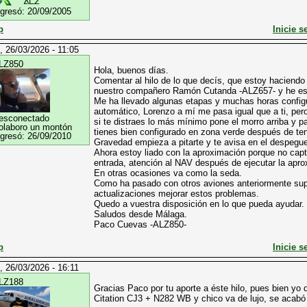
ngresó:
20/09/2005
p
Inicie s
, 26/03/2026 - 11:05
LZ850
Hola, buenos días.
Comentar al hilo de lo que decís, que estoy haciendo 
nuestro compañero Ramón Cutanda -ALZ657- y he escog
Me ha llevado algunas etapas y muchas horas configur
automático, Lorenzo a mí me pasa igual que a ti, pe
esconectado
si te distraes lo más mínimo pone el morro arriba y p
olaboro un montón
tienes bien configurado en zona verde después de ten
ngresó:
26/09/2010
Gravedad empieza a pitarte y te avisa en el despegue
Ahora estoy liado con la aproximación porque no captu
entrada, atención al NAV después de ejecutar la apr
En otras ocasiones va como la seda.
Como ha pasado con otros aviones anteriormente sup
actualizaciones mejorar estos problemas.
Quedo a vuestra disposición en lo que pueda ayudar.
Saludos desde Málaga.
Paco Cuevas -ALZ850-
p
Inicie s
, 26/03/2026 - 16:11
LZ188
Gracias Paco por tu aporte a éste hilo, pues bien yo 
Citation CJ3 + N282 WB y chico va de lujo, se acabó e