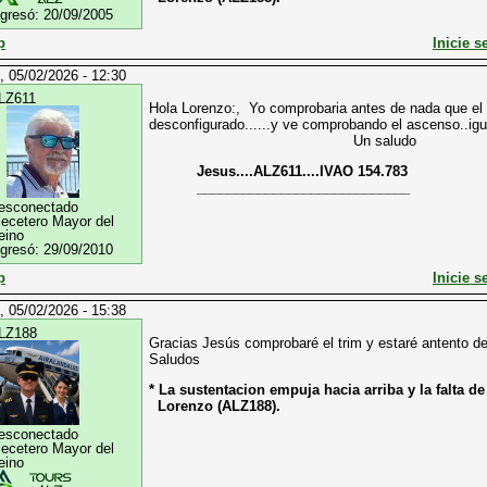
ngresó:
20/09/2005
p
Inicie s
, 05/02/2026 - 12:30
LZ611
Hola Lorenzo:, Yo comprobaria antes de nada que el
desconfigurado......y ve comprobando el ascenso..igual
Un saludo
Jesus....ALZ611....IVAO 154.783
____________________________
esconectado
lecetero Mayor del
eino
ngresó:
29/09/2010
p
Inicie s
, 05/02/2026 - 15:38
LZ188
Gracias Jesús comprobaré el trim y estaré antento de
Saludos
* La sustentacion empuja hacia arriba y la falta d
Lorenzo (ALZ188).
esconectado
lecetero Mayor del
eino