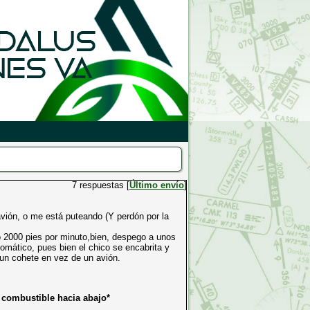
7 respuestas [
Último envío
]
avión, o me está puteando (Y perdón por la
o 2000 pies por minuto,bien, despego a unos
automático, pues bien el chico se encabrita y
 un cohete en vez de un avión.
e combustible hacia abajo*