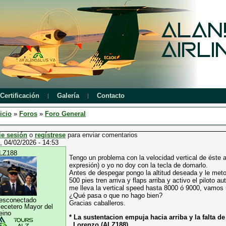
Certificación
Galería
Contacto
icio
»
Foros
»
Foro General
ie sesión
o
regístrese
para enviar comentarios
, 04/02/2026 - 14:53
LZ188
Tengo un problema con la velocidad vertical de éste 
expresión) o yo no doy con la tecla de domarlo.
Antes de despegar pongo la altitud deseada y le met
500 pies tren arriva y flaps arriba y activo el piloto 
me lleva la vertical speed hasta 8000 ó 9000, vamos
¿Qué pasa o que no hago bien?
esconectado
Gracias caballeros.
lecetero Mayor del
eino
* La sustentacion empuja hacia arriba y la falta d
Lorenzo (ALZ188).