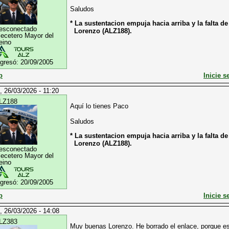
Saludos
* La sustentacion empuja hacia arriba y la falta d
esconectado
Lorenzo (ALZ188).
lecetero Mayor del
eino
ngresó:
20/09/2005
p
Inicie s
, 26/03/2026 - 11:20
LZ188
Aquí lo tienes Paco
Saludos
* La sustentacion empuja hacia arriba y la falta d
Lorenzo (ALZ188).
esconectado
lecetero Mayor del
eino
ngresó:
20/09/2005
p
Inicie s
, 26/03/2026 - 14:08
LZ383
Muy buenas Lorenzo. He borrado el enlace, porque es