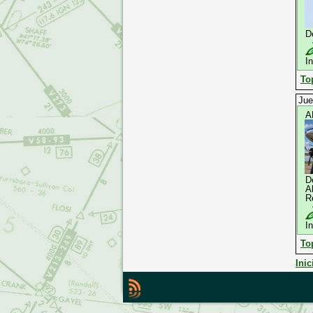
D
I
To
Jue
A
D
A
R
I
To
Inic