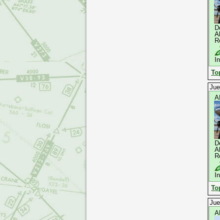
D
A
R
I
To
Jue
A
D
A
R
I
To
Jue
A