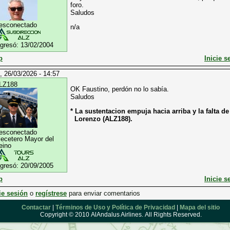
foro.
Saludos
esconectado
n/a
ngresó:
13/02/2004
p
Inicie s
, 26/03/2026 - 14:57
LZ188
OK Faustino, perdón no lo sabía.
Saludos
* La sustentacion empuja hacia arriba y la falta d
Lorenzo (ALZ188).
esconectado
lecetero Mayor del
eino
ngresó:
20/09/2005
p
Inicie s
ie sesión
o
regístrese
para enviar comentarios
Contactar
|
Términos de Uso y Política de Privacidad
|
Mapa del sitio
Copyright © 2010 AlAndalus Airlines. All Rights Reserved.