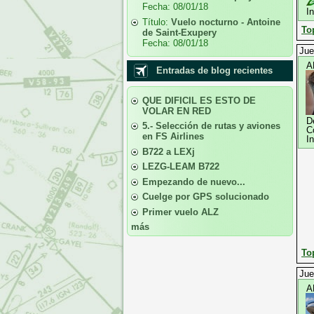
Fecha:
08/01/18
I
Título:
Vuelo nocturno - Antoine
To
de Saint-Exupery
Fecha:
08/01/18
Jue
A
Entradas de blog recientes
QUE DIFICIL ES ESTO DE
VOLAR EN RED
D
5.- Selección de rutas y aviones
C
en FS Airlines
I
B722 a LEXj
LEZG-LEAM B722
Empezando de nuevo...
Cuelge por GPS solucionado
Primer vuelo ALZ
más
To
Jue
A