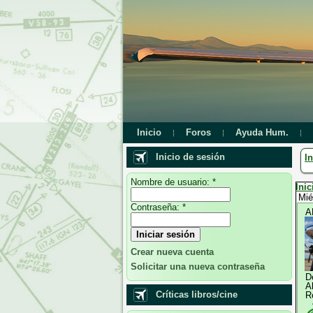
Inicio
Foros
Ayuda Hum.
Inicio de sesión
In
Nombre de usuario:
*
Inic
Mié
Contraseña:
*
A
Crear nueva cuenta
Solicitar una nueva contraseña
D
A
Críticas libros/cine
R