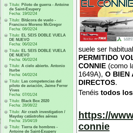
Título:
Piloto de guerra - Antoine
de Saint-Exupery
Fecha:
19/02/24
Título:
Bitácora de vuelo -
Francisco Moreno McGregor
Fecha:
08/02/24
Título:
EL SEIS DOBLE VUELA
DE NUEVO
Fecha:
06/02/24
suele ser habitua
Título:
EL SEIS DOBLE VUELA
DE NUEVO
PERMITIDO VO
Fecha:
06/02/24
CONNIE
(como la
Título:
A cielo abierto. Antonio
Iturbe
1649A),
O BIEN
Fecha:
04/02/24
DIRECTOS
.
Título:
Las competencias del
piloto de aviación, Jaime Ferrer
Vives
Tenéis
todos los 
Fecha:
07/01/24
Título:
Black Box 2020
Fecha:
28/08/22
Título:
Air crash investigation /
https://www
Mayday catástrofes aéreas
Fecha:
15/04/19
connie
Título:
Tierra de hombres -
Antoine de Saint-Exupery