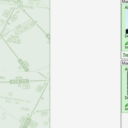
Mar
A
D
I
To
Mar
A
D
I