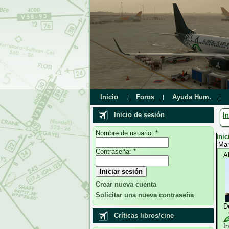
Inicio
Foros
Ayuda Hum.
Inicio de sesión
In
Nombre de usuario:
*
Inic
Mar
Contraseña:
*
A
Crear nueva cuenta
Solicitar una nueva contraseña
D
Críticas libros/cine
I