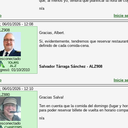
que, al menos yo, tendría que planificar la hora de c
n/a
p
Inicie s
, 06/01/2026 - 12:08
LZ908
Gracias, Albert.
Si, evidentemente, tendremos que reservar restauran
definido de cada comida-cena.
esconectado
Salvador Tárraga Sánchez - ALZ908
ngresó:
01/10/2010
p
Inicie s
, 06/01/2026 - 12:10
LZ880
Gracias Salva!
Ten en cuenta que la comida del domingo (lugar y hor
para poder reservar billete de vuelta en horario compat
n/a
esconectado