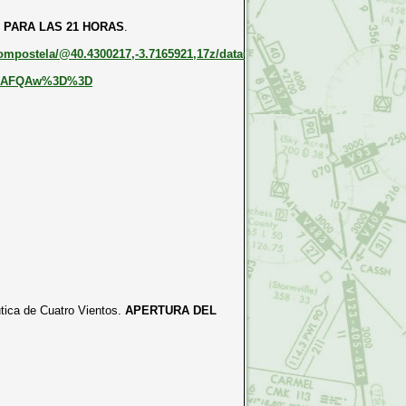
 PARA LAS 21 HORAS
.
Compostela/@40.4300217,-3.7165921,17z/data=!3m1!4b1!4m6!3m5!1s0xd42
ASAFQAw%3D%3D
tica de Cuatro Vientos.
APERTURA DEL