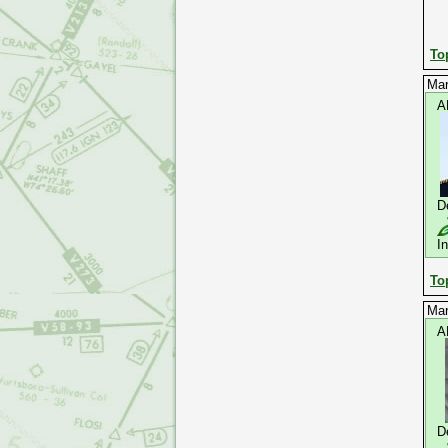
To
Mar
A
D
I
To
Mar
A
D