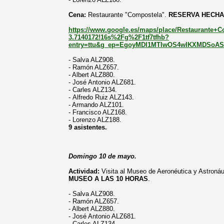
Cena:
Restaurante "Compostela".
RESERVA HECHA
https://www.google.es/maps/place/Restaurante+
3.7140172!16s%2Fg%2F1tf7tfhb?
entry=ttu&g_ep=EgoyMDI1MTIwOS4wIKXMDSo
- Salva ALZ908.
- Ramón ALZ657.
- Albert ALZ880.
- José Antonio ALZ681.
- Carles ALZ134.
- Alfredo Ruiz ALZ143.
- Armando ALZ101.
- Francisco ALZ168.
- Lorenzo ALZ188.
9 asistentes.
Domingo 10 de mayo.
Actividad:
Visita al Museo de Aeronéutica y Astronáu
MUSEO A LAS 10 HORAS
.
- Salva ALZ908.
- Ramón ALZ657.
- Albert ALZ880.
- José Antonio ALZ681.
- Carles ALZ134.