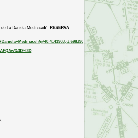
 de La Daniela Medinaceli".
RESERVA
+Daniela+Medinaceli/@40.4141903,-3.6983905,17z/data=!3m1!4b1!4m6!3
ASAFQAw%3D%3D
.