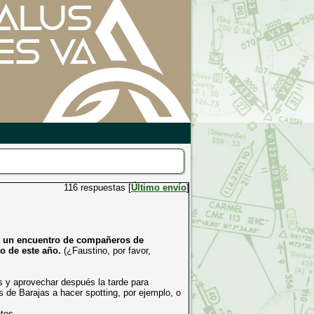
116 respuestas [
Último envío
]
r un encuentro de compañeros de
o de este año.
(¿Faustino, por favor,
 y aprovechar después la tarde para
s de Barajas a hacer spotting, por ejemplo, o
tos.