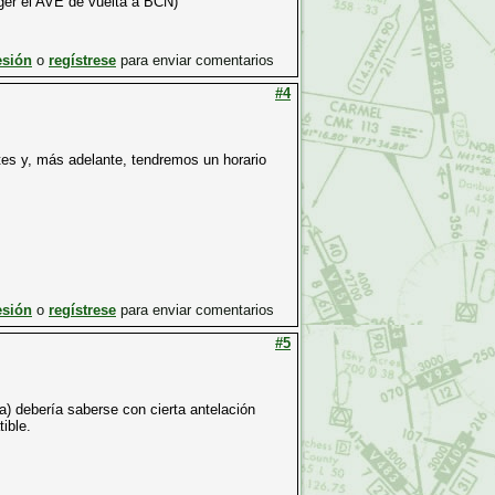
oger el AVE de vuelta a BCN)
esión
o
regístrese
para enviar comentarios
#4
tes y, más adelante, tendremos un horario
esión
o
regístrese
para enviar comentarios
#5
a) debería saberse con cierta antelación
ible.