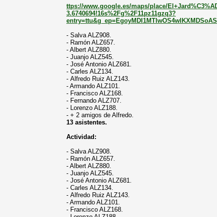
ttps://www.google.es/maps/place/El+Jard%C3%AD
3.6740694!16s%2Fg%2F11pz11gzq3?
entry=ttu&g_ep=EgoyMDI1MTIwOS4wIKXMDSo
- Salva ALZ908.
- Ramón ALZ657.
- Albert ALZ880.
- Juanjo ALZ545.
- José Antonio ALZ681.
- Carles ALZ134.
- Alfredo Ruiz ALZ143.
- Armando ALZ101.
- Francisco ALZ168.
- Fernando ALZ707.
- Lorenzo ALZ188.
- + 2 amigos de Alfredo.
13 asistentes.
Actividad:
- Salva ALZ908.
- Ramón ALZ657.
- Albert ALZ880.
- Juanjo ALZ545.
- José Antonio ALZ681.
- Carles ALZ134.
- Alfredo Ruiz ALZ143.
- Armando ALZ101.
- Francisco ALZ168.
- Lorenzo ALZ188.