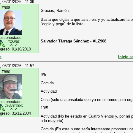
, 06/01/2026 - 11:39
LZ908
Gracias, Ramón.
Basta que digáis a que asistiréis y yo actualizaré la 
"copia y pega" de la lista.
esconectado
Salvador Tárraga Sánchez - ALZ908
ngresó:
01/10/2010
p
Inicie s
, 06/01/2026 - 11:57
LZ880
9/5:
Comida
Actividad
Cena (solo una ensalada que ya no estamos para org
esconectado
10/5
ngresó:
31/12/2004
Actividad (No he estado en Cuatro Vientos y, por mi p
a la mayoría)
Comida (En este punto sería interesante proponer u