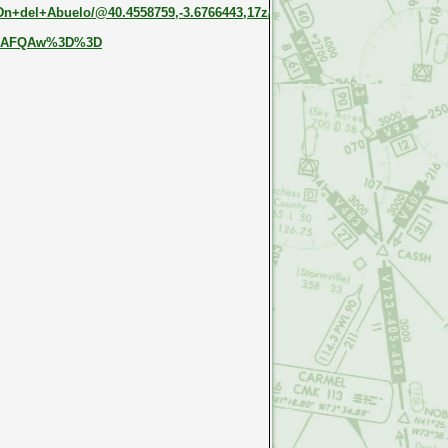
n+del+Abuelo/@40.4558759,-3.6766443,17z/data=!3m1!4b1!4m6!3m5!1s0x
ASAFQAw%3D%3D