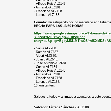
- Alfredo Ruiz ALZ143.
- Armando ALZ101.
- Francisco ALZ168.
- Lorenzo ALZ188.
Comida:
Un estupendo cocido madrileño en "Taberna
HECHA PARA LAS 13:30 HORAS
.
https://www.google.es/maps/place/Taberna+de+la
3.6958156!16s%2Fg%2F1tf5g1br?
entry=ttu&g_ep=EgoyMDI1MTIwOS4wIKXMDSo
- Salva ALZ908.
- Ramón ALZ657.
- Albert ALZ880.
- Juanjo ALZ545.
- José Antonio ALZ681.
- Carles ALZ134.
- Alfredo Ruiz ALZ143.
- Armando ALZ101.
- Francisco ALZ168.
- Lorenzo ALZ188.
10 asistentes.
Saludos a todos y animaos a apuntaros a este evento
Salvador Tárraga Sánchez - ALZ908