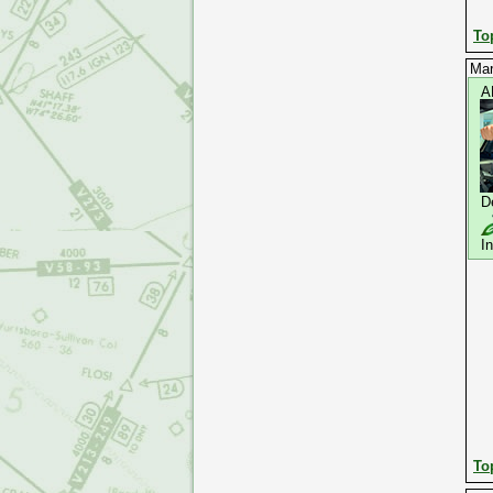
To
Mar
A
D
I
To