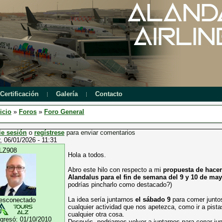
Certificación
Galería
Contacto
icio
»
Foros
»
Foro General
ie sesión
o
regístrese
para enviar comentarios
, 06/01/2026 - 11:31
LZ908
Hola a todos.
Abro este hilo con respecto a mi
propuesta de hace
Alandalus para el fin de semana del 9 y 10 de may
podrías pincharlo como destacado?)
La idea sería juntarnos
el sábado 9
para comer juntos
esconectado
cualquier actividad que nos apetezca, como ir a pista
cualquier otra cosa.
ngresó:
01/10/2010
Después, podriamos volver a juntarnos para cenar jun