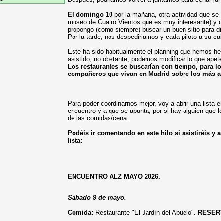
El domingo 10
por la mañana, otra actividad que se 
museo de Cuatro Vientos que es muy interesante) y 
propongo (como siempre) buscar un buen sitio para dis
Por la tarde, nos despediriamos y cada piloto a su c
Este ha sido habitualmente el planning que hemos he
asistido, no obstante, podemos modificar lo que apet
Los restaurantes se buscarían con tiempo, para lo
compañeros que vivan en Madrid sobre los más a
Para poder coordinarnos mejor, voy a abrir una lista e
encuentro y a que se apunta, por si hay alguien que l
de las comidas/cena.
Podéis ir comentando en este hilo si asistiréis y a 
lista:
ENCUENTRO ALZ MAYO 2026.
Sábado 9 de mayo.
Comida:
Restaurante "El Jardín del Abuelo".
RESER