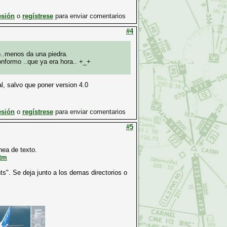
esión
o
regístrese
para enviar comentarios
#4
o..menos da una piedra.
onformo ..que ya era hora.. +_+
l, salvo que poner version 4.0
esión
o
regístrese
para enviar comentarios
#5
inea de texto.
htm
ts". Se deja junto a los demas directorios o