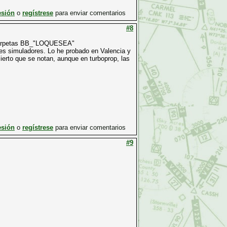
esión
o
regístrese
para enviar comentarios
#8
s carpetas BB_"LOQUESEA"
ntes simuladores. Lo he probado en Valencia y
ierto que se notan, aunque en turboprop, las
esión
o
regístrese
para enviar comentarios
#9