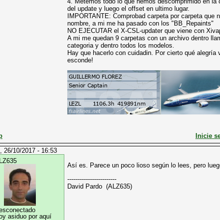
4. Metemos todo lo que hemos descomprimido en la 
del update y luego el offset en ultimo lugar.
IMPORTANTE: Comprobad carpeta por carpeta que no
nombre, a mi me ha pasado con los "BB_Repaints"
NO EJECUTAR el X-CSL-updater que viene con Xivap
A mi me quedan 9 carpetas con un archivo dentro llama
categoria y dentro todos los modelos.
Hay que hacerlo con cuidadin. Por cierto qué alegría 
esconde!
p
Inicie s
, 26/10/2017 - 16:53
LZ635
Así es. Parece un poco lioso según lo lees, pero lue
-------------------------
David Pardo (ALZ635)
esconectado
oy asiduo por aquí