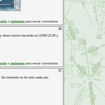
esión
o
regístrese
para enviar comentarios
#6
stoy ahora msimo haciendo un LEMD-LEJR y
esión
o
regístrese
para enviar comentarios
#7
en. De momento no he visto nada raro