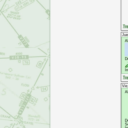
To
Jue
A
D
I
To
Vie
A
D
S
I