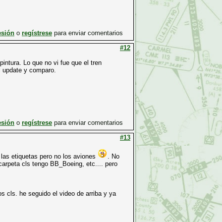
esión
o
regístrese
para enviar comentarios
#12
 pintura. Lo que no vi fue que el tren
el update y comparo.
esión
o
regístrese
para enviar comentarios
#13
las etiquetas pero no los aviones
. No
carpeta cls tengo BB_Boeing, etc.... pero
s cls. he seguido el video de arriba y ya