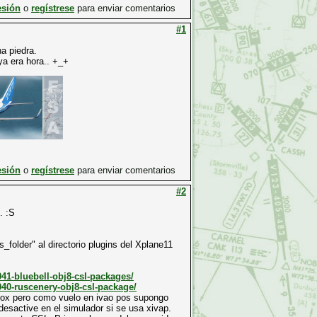
esión
o
regístrese
para enviar comentarios
#1
a piedra.
ya era hora.. +_+
esión
o
regístrese
para enviar comentarios
#2
. :S
_folder" al directorio plugins del Xplane11
041-bluebell-obj8-csl-packages/
7040-ruscenery-obj8-csl-package/
kbox pero como vuelo en ivao pos supongo
desactive en el simulador si se usa xivap.