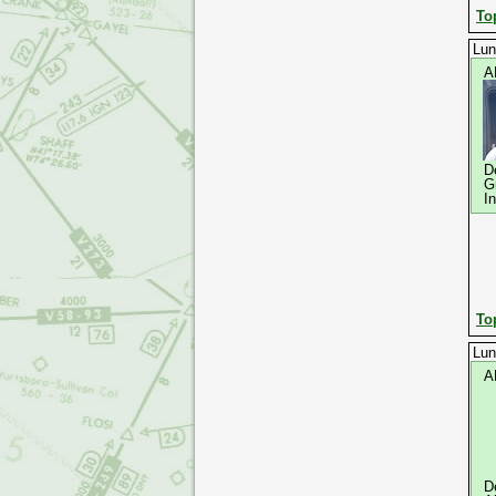
To
Lun
A
D
G
I
To
Lun
A
D