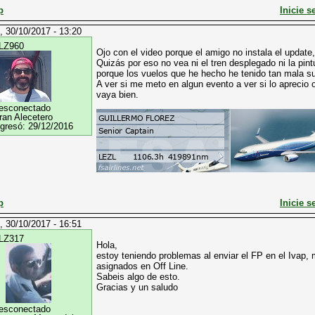
p
Inicie s
, 30/10/2017 - 13:20
LZ960
Ojo con el video porque el amigo no instala el update,
Quizás por eso no vea ni el tren desplegado ni la pint
porque los vuelos que he hecho he tenido tan mala sue
A ver si me meto en algun evento a ver si lo aprecio 
vaya bien.
esconectado
ran Alecetero
ngresó:
29/12/2016
p
Inicie s
, 30/10/2017 - 16:51
LZ317
Hola,
estoy teniendo problemas al enviar el FP en el Ivap, 
asignados en Off Line.
Sabeis algo de esto.
Gracias y un saludo
esconectado