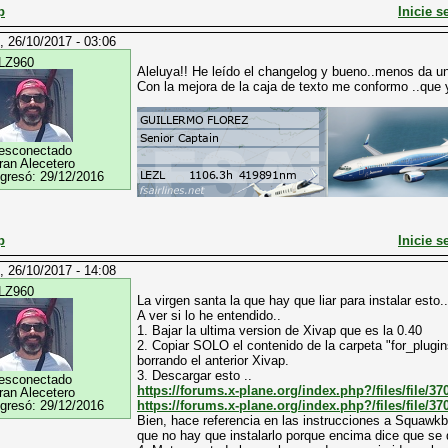
p
Inicie s
, 26/10/2017 - 03:06
LZ960
Aleluya!! He leído el changelog y bueno..menos da un
Con la mejora de la caja de texto me conformo ..que 
esconectado
ran Alecetero
ngresó:
29/12/2016
p
Inicie s
, 26/10/2017 - 14:08
LZ960
La virgen santa la que hay que liar para instalar esto..
A ver si lo he entendido..
1. Bajar la ultima version de Xivap que es la 0.40
2. Copiar SOLO el contenido de la carpeta "for_plugins
borrando el anterior Xivap.
3. Descargar esto ..
esconectado
https://forums.x-plane.org/index.php?/files/file/37
ran Alecetero
ngresó:
29/12/2016
https://forums.x-plane.org/index.php?/files/file/3
Bien, hace referencia en las instrucciones a Squaw
que no hay que instalarlo porque encima dice que se 