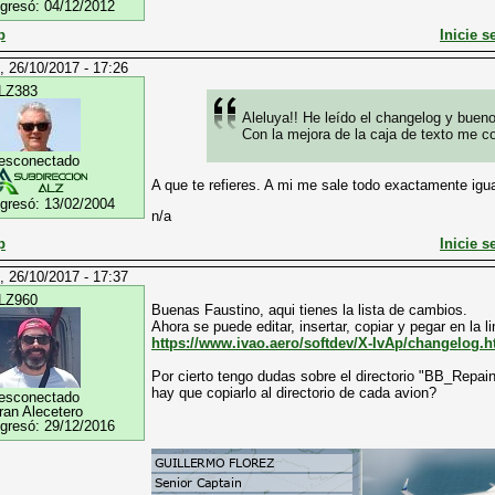
ngresó:
04/12/2012
p
Inicie s
, 26/10/2017 - 17:26
LZ383
Aleluya!! He leído el changelog y buen
Con la mejora de la caja de texto me c
esconectado
A que te refieres. A mi me sale todo exactamente igua
ngresó:
13/02/2004
n/a
p
Inicie s
, 26/10/2017 - 17:37
LZ960
Buenas Faustino, aqui tienes la lista de cambios.
Ahora se puede editar, insertar, copiar y pegar en la l
https://www.ivao.aero/softdev/X-IvAp/changelog.
Por cierto tengo dudas sobre el directorio "BB_Repain
hay que copiarlo al directorio de cada avion?
esconectado
ran Alecetero
ngresó:
29/12/2016