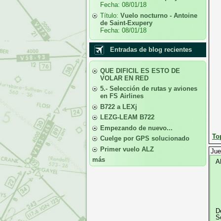
Fecha:
08/01/18
Título:
Vuelo nocturno - Antoine
de Saint-Exupery
Fecha:
08/01/18
Entradas de blog recientes
QUE DIFICIL ES ESTO DE
VOLAR EN RED
5.- Selección de rutas y aviones
en FS Airlines
B722 a LEXj
LEZG-LEAM B722
Empezando de nuevo...
To
Cuelge por GPS solucionado
Primer vuelo ALZ
Jue
más
A
D
S