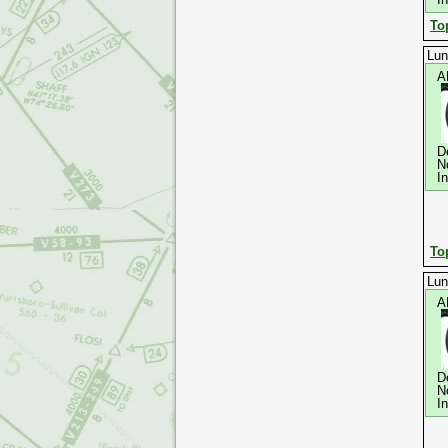
To
Lun
A
D
N
I
To
Lun
A
D
N
I