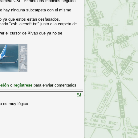
carpeta CSL. Primero los modelos seguido
 hay ninguna subcarpeta con el mismo
 ya que estos estan desfasados.
do "xsb_aircraft.txt" junto a la carpeta de
ver el cursor de Xivap que ya no se
esión
o
regístrese
para enviar comentarios
#3
go es muy lógico.