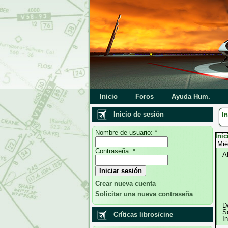
Inicio
Foros
Ayuda Hum.
Inicio de sesión
In
Nombre de usuario:
*
Inic
Mié
Contraseña:
*
A
Crear nueva cuenta
Solicitar una nueva contraseña
D
S
Críticas libros/cine
I