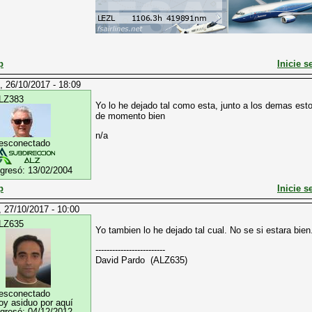
p
Inicie s
, 26/10/2017 - 18:09
LZ383
Yo lo he dejado tal como esta, junto a los demas e
de momento bien
n/a
esconectado
ngresó:
13/02/2004
p
Inicie s
, 27/10/2017 - 10:00
LZ635
Yo tambien lo he dejado tal cual. No se si estara bi
-------------------------
David Pardo (ALZ635)
esconectado
oy asiduo por aquí
ngresó:
04/12/2012