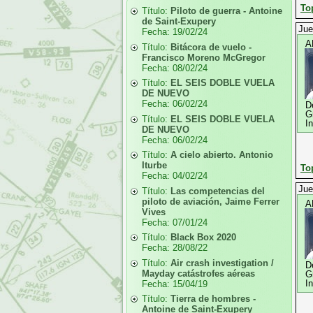
To
Título:
Piloto de guerra - Antoine
de Saint-Exupery
Jue
Fecha:
19/02/24
A
Título:
Bitácora de vuelo -
Francisco Moreno McGregor
Fecha:
08/02/24
Título:
EL SEIS DOBLE VUELA
DE NUEVO
Fecha:
06/02/24
D
G
Título:
EL SEIS DOBLE VUELA
I
DE NUEVO
Fecha:
06/02/24
Título:
A cielo abierto. Antonio
Iturbe
To
Fecha:
04/02/24
Jue
Título:
Las competencias del
piloto de aviación, Jaime Ferrer
A
Vives
Fecha:
07/01/24
Título:
Black Box 2020
Fecha:
28/08/22
Título:
Air crash investigation /
D
Mayday catástrofes aéreas
G
I
Fecha:
15/04/19
Título:
Tierra de hombres -
Antoine de Saint-Exupery