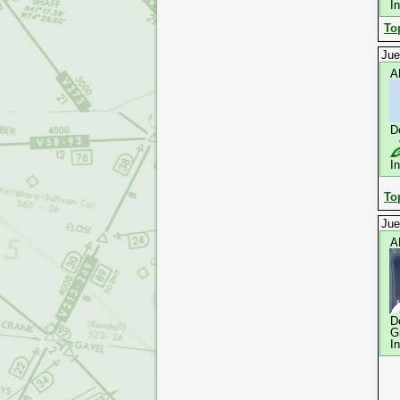
I
To
Jue
A
D
I
To
Jue
A
D
G
I