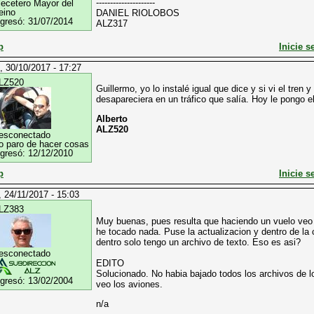
---------------------
lecetero Mayor del
eino
DANIEL RIOLOBOS
ngresó:
31/07/2014
ALZ317
p
Inicie s
, 30/10/2017 - 17:27
LZ520
Guillermo, yo lo instalé igual que dice y si vi el tren y
desapareciera en un tráfico que salía. Hoy le pongo 
Alberto
ALZ520
esconectado
o paro de hacer cosas
ngresó:
12/12/2010
p
Inicie s
, 24/11/2017 - 15:03
LZ383
Muy buenas, pues resulta que haciendo un vuelo veo 
he tocado nada. Puse la actualizacion y dentro de la 
dentro solo tengo un archivo de texto. Eso es asi?
esconectado
EDITO
Solucionado. No habia bajado todos los archivos de lo
ngresó:
13/02/2004
veo los aviones.
n/a