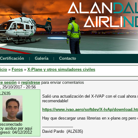
Certificación
Galería
Contacto
icio
»
Foros
»
X-Plane y otros simuladores civiles
ie sesión
o
regístrese
para enviar comentarios
, 25/10/2017 - 20:56
LZ635
Salió una actualización del X-IVAP con el cual ahor
recomendable!
https://www.ivao.aero/softdev/X-IvAp/download.h
Hay que descargar unas librerias en x-plane.org pero e
esconectado
-------------------------
oy asiduo por aquí
David Pardo (ALZ635)
ngresó:
04/12/2012