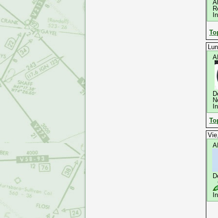
A
R
I
To
Lun
A
D
N
I
To
Vie
A
D
I