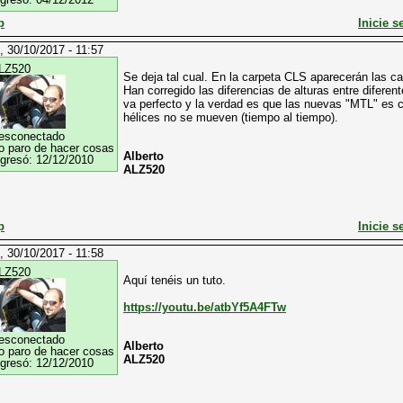
p
Inicie s
, 30/10/2017 - 11:57
LZ520
Se deja tal cual. En la carpeta CLS aparecerán la
Han corregido las diferencias de alturas entre difere
va perfecto y la verdad es que las nuevas "MTL" es c
hélices no se mueven (tiempo al tiempo).
esconectado
o paro de hacer cosas
Alberto
ngresó:
12/12/2010
ALZ520
p
Inicie s
, 30/10/2017 - 11:58
LZ520
Aquí tenéis un tuto.
https://youtu.be/atbYf5A4FTw
esconectado
Alberto
o paro de hacer cosas
ALZ520
ngresó:
12/12/2010