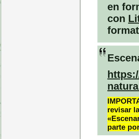
en for
con
Li
format
Escena
https:
natura
IMPORT
revisar 
«Escenar
parte por