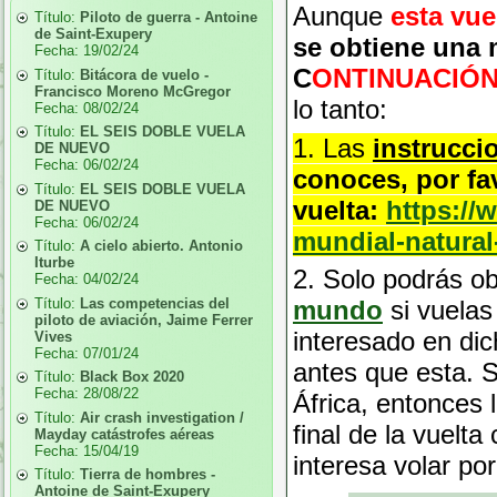
Aunque
esta vue
Título:
Piloto de guerra - Antoine
de Saint-Exupery
se obtiene una 
Fecha:
19/02/24
C
ONTINUACIÓN
Título:
Bitácora de vuelo -
Francisco Moreno McGregor
lo tanto:
Fecha:
08/02/24
Título:
EL SEIS DOBLE VUELA
1. Las
instrucci
DE NUEVO
Fecha:
06/02/24
conoces, por fav
Título:
EL SEIS DOBLE VUELA
vuelta:
https://
DE NUEVO
Fecha:
06/02/24
mundial-natura
Título:
A cielo abierto. Antonio
Iturbe
2. Solo podrás o
Fecha:
04/02/24
Título:
Las competencias del
mundo
si vuela
piloto de aviación, Jaime Ferrer
interesado en dic
Vives
Fecha:
07/01/24
antes que esta. S
Título:
Black Box 2020
Fecha:
28/08/22
África, entonces
Título:
Air crash investigation /
final de la vuelt
Mayday catástrofes aéreas
Fecha:
15/04/19
interesa volar po
Título:
Tierra de hombres -
Antoine de Saint-Exupery