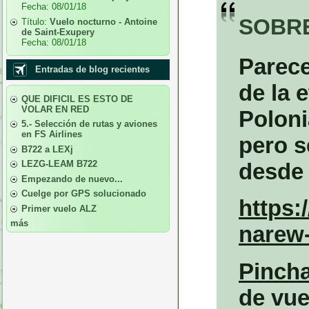
Fecha:
08/01/18
SOBR
Título:
Vuelo nocturno - Antoine
de Saint-Exupery
Fecha:
08/01/18
Parece
Entradas de blog recientes
de la 
QUE DIFICIL ES ESTO DE
VOLAR EN RED
Poloni
5.- Selección de rutas y aviones
en FS Airlines
pero s
B722 a LEXj
LEZG-LEAM B722
desde 
Empezando de nuevo...
Cuelge por GPS solucionado
https:/
Primer vuelo ALZ
más
narew
Pincha
de vue