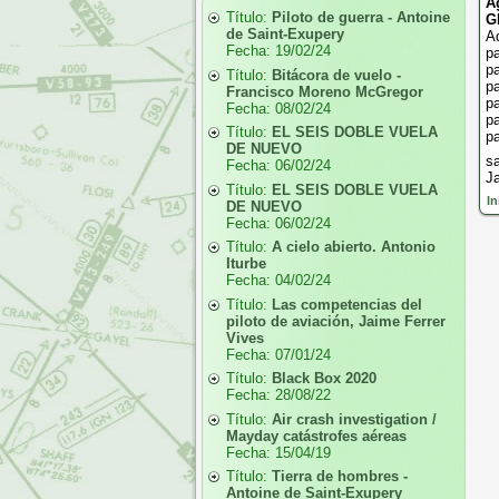
A
Título:
Piloto de guerra - Antoine
G
de Saint-Exupery
Aq
Fecha:
19/02/24
pa
pa
Título:
Bitácora de vuelo -
pa
Francisco Moreno McGregor
pa
Fecha:
08/02/24
pa
Título:
EL SEIS DOBLE VUELA
pa
DE NUEVO
s
Fecha:
06/02/24
Ja
Título:
EL SEIS DOBLE VUELA
In
DE NUEVO
Fecha:
06/02/24
Título:
A cielo abierto. Antonio
Iturbe
Fecha:
04/02/24
Título:
Las competencias del
piloto de aviación, Jaime Ferrer
Vives
Fecha:
07/01/24
Título:
Black Box 2020
Fecha:
28/08/22
Título:
Air crash investigation /
Mayday catástrofes aéreas
Fecha:
15/04/19
Título:
Tierra de hombres -
Antoine de Saint-Exupery