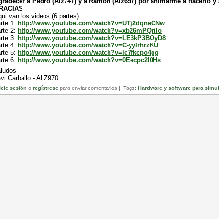
gradecer a Pedro (Alz747) y a Ramón (Alz657) por animarme a hacerlo y
RACIAS
ui van los videos (6 partes)
rte 1:
http://www.youtube.com/watch?v=UTj2dqneCNw
rte 2:
http://www.youtube.com/watch?v=xb26mPQrilo
rte 3:
http://www.youtube.com/watch?v=LE3kP3BOyD8
rte 4:
http://www.youtube.com/watch?v=C-yyIrhrzKU
rte 5:
http://www.youtube.com/watch?v=lc7fkcpo4gg
rte 6:
http://www.youtube.com/watch?v=0Eecpc2I0Hs
aludos
vi Carballo - ALZ970
icie sesión
o
regístrese
para enviar comentarios | Tags:
Hardware y software para simu