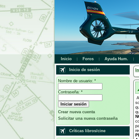
Inicio
Foros
Ayuda Hum.
Inicio de sesión
In
Nombre de usuario:
*
Contraseña:
*
A
so
q
Crear nueva cuenta
qu
N
Solicitar una nueva contraseña
co
p
re
Críticas libros/cine
P