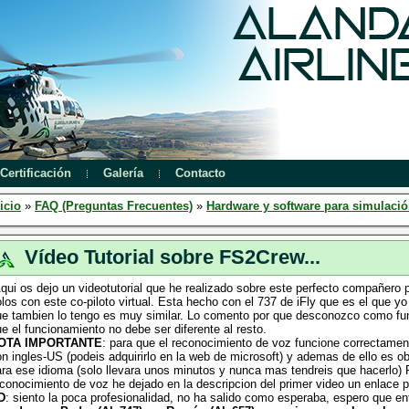
Certificación
Galería
Contacto
icio
»
FAQ (Preguntas Frecuentes)
»
Hardware y software para simulaci
Vídeo Tutorial sobre FS2Crew...
qui os dejo un videotutorial que he realizado sobre este perfecto compañero
los con este co-piloto virtual. Esta hecho con el 737 de iFly que es el que 
ue tambien lo tengo es muy similar. Lo comento por que desconozco como fu
e el funcionamiento no debe ser diferente al resto.
OTA IMPORTANTE
: para que el reconocimiento de voz funcione correctame
n ingles-US (podeis adquirirlo en la web de microsoft) y ademas de ello es obl
ara ese idioma (solo llevara unos minutos y nunca mas tendreis que hacerlo
conocimiento de voz he dejado en la descripcion del primer video un enlace 
D
: siento la poca profesionalidad, no ha salido como esperaba, espero que ent