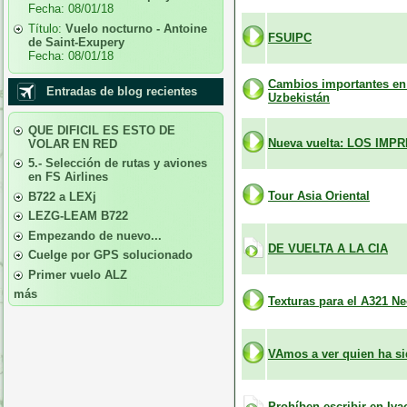
Fecha:
08/01/18
Título:
Vuelo nocturno - Antoine
FSUIPC
de Saint-Exupery
Fecha:
08/01/18
Cambios importantes en 
Entradas de blog recientes
Uzbekistán
QUE DIFICIL ES ESTO DE
Nueva vuelta: LOS IMP
VOLAR EN RED
5.- Selección de rutas y aviones
en FS Airlines
Tour Asia Oriental
B722 a LEXj
LEZG-LEAM B722
Empezando de nuevo...
DE VUELTA A LA CIA
Cuelge por GPS solucionado
Primer vuelo ALZ
más
Texturas para el A321 Ne
VAmos a ver quien ha s
Prohíben escribir en Iva