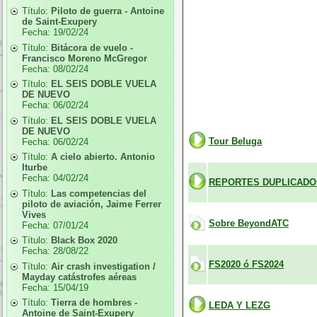
Título:
Piloto de guerra - Antoine
de Saint-Exupery
Fecha:
19/02/24
Título:
Bitácora de vuelo -
Francisco Moreno McGregor
Fecha:
08/02/24
Título:
EL SEIS DOBLE VUELA
DE NUEVO
Fecha:
06/02/24
Título:
EL SEIS DOBLE VUELA
DE NUEVO
Tour Beluga
Fecha:
06/02/24
Título:
A cielo abierto. Antonio
Iturbe
Fecha:
04/02/24
REPORTES DUPLICADO
Título:
Las competencias del
piloto de aviación, Jaime Ferrer
Vives
Sobre BeyondATC
Fecha:
07/01/24
Título:
Black Box 2020
Fecha:
28/08/22
FS2020 ó FS2024
Título:
Air crash investigation /
Mayday catástrofes aéreas
Fecha:
15/04/19
Título:
Tierra de hombres -
LEDA Y LEZG
Antoine de Saint-Exupery