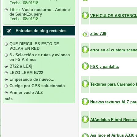
Fecha:
08/01/18
Título:
Vuelo nocturno - Antoine
de Saint-Exupery
VEHICULOS ASISTENCI
Fecha:
08/01/18
Entradas de blog recientes
zibo 738
QUE DIFICIL ES ESTO DE
VOLAR EN RED
error en el custom scen
5.- Selección de rutas y aviones
en FS Airlines
B722 a LEXj
FSX y pantalla.
LEZG-LEAM B722
Empezando de nuevo...
Texturas para Carenado 
Cuelge por GPS solucionado
Primer vuelo ALZ
más
Nuevas texturas ALZ par
AlAndalus Flight Record
Así luce el Airbus A330 