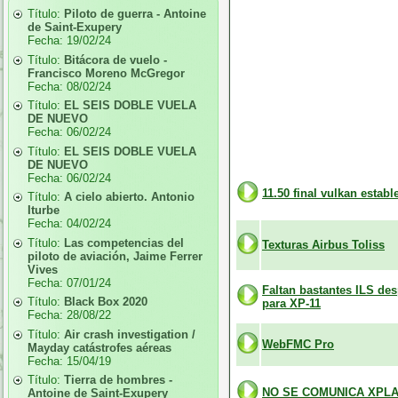
Título:
Piloto de guerra - Antoine
de Saint-Exupery
Fecha:
19/02/24
Título:
Bitácora de vuelo -
Francisco Moreno McGregor
Fecha:
08/02/24
Título:
EL SEIS DOBLE VUELA
DE NUEVO
Fecha:
06/02/24
Título:
EL SEIS DOBLE VUELA
DE NUEVO
Fecha:
06/02/24
11.50 final vulkan establ
Título:
A cielo abierto. Antonio
Iturbe
Fecha:
04/02/24
Título:
Las competencias del
Texturas Airbus Toliss
piloto de aviación, Jaime Ferrer
Vives
Fecha:
07/01/24
Faltan bastantes ILS de
Título:
Black Box 2020
para XP-11
Fecha:
28/08/22
Título:
Air crash investigation /
WebFMC Pro
Mayday catástrofes aéreas
Fecha:
15/04/19
Título:
Tierra de hombres -
NO SE COMUNICA XPLA
Antoine de Saint-Exupery